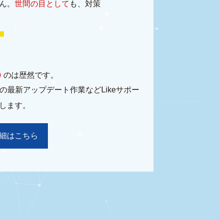
ん。
世間の目として
も、対策
」
う
のは歴然です。
最新アップデート作業などLikeサポー
します。
細はこちら